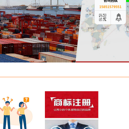
咨询热线
15851579551