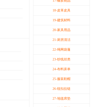
17-橡胶制品
18-皮革皮具
19-建筑材料
20-家具用品
21-厨房清洁
22-绳网袋蓬
23-纱线丝类
24-布料床单
25-服装鞋帽
26-纽扣拉链
27-地毯席垫