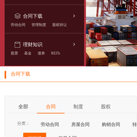
合同下载
劳动合同
管理制度
股权转让
理财知识
股票
基金
债券
REITs
合同下载
全部
合同
制度
股权
分类：
劳动合同
房屋合同
购销合同
转