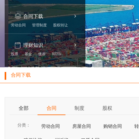
合同下载
劳动合同
管理制度
股权转让
理财知识
股票
基金
债券
REITs
合同下载
全部
合同
制度
股权
分类：
劳动合同
房屋合同
购销合同
转