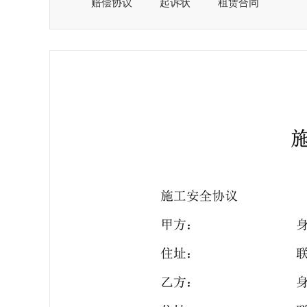
赔偿协议
起诉状
租赁合同