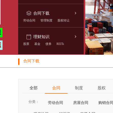
合同下载
劳动合同
管理制度
股权转让
理财知识
股票
基金
债券
REITs
合同下载
全部
合同
制度
股权
分类：
劳动合同
房屋合同
购销合