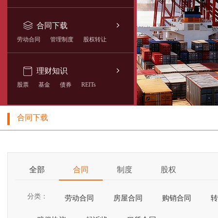
合同下载
劳动合同
管理制度
股权转让
理财知识
股票
基金
债券
REITs
合同下载
全部
合同
制度
股权
分类：
劳动合同
房屋合同
购销合同
转